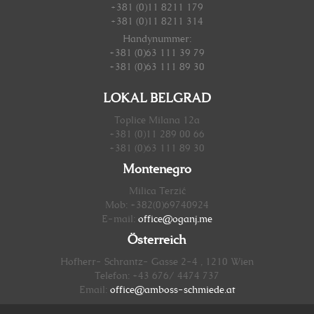
+381 (0)11 8211 179
+381 (0)11 8211 314
Handynummer
:
+381 (0)63 111 39 79
+381 (0)63 111 89 30
LOKAL BELGRAD
Toplice Milana 12a
+381 (0)11 289 00 66
+381 (0)63 111 89 30
Montenegro
Milica Terzić
Mob: +382(0)69740924
E-mail:
office@oganj.me
Österreich
Hofherr- Schrantz- Gasse 2-4 , 1210 Wien
Telefon: +43 676/ 4474 737
Email:
office@amboss-schmiede.at