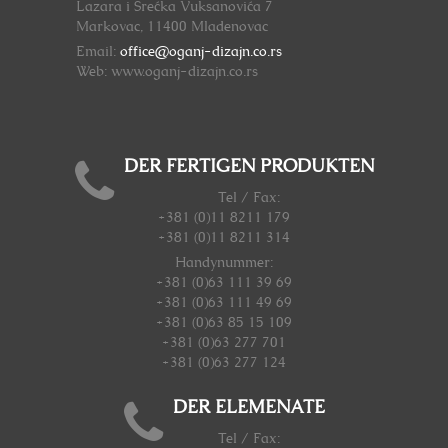
Lazara i Srećka Vuksanovića 7
Markovac, 11400 Mladenovac
Email:
office@oganj-dizajn.co.rs
Web: www.oganj-dizajn.co.rs
DER FERTIGEN PRODUKTEN
Tel / Fax:
+381 (0)11 8211 179
+381 (0)11 8211 314
Handynummer
:
+381 (0)63 111 39 69
+381 (0)63 111 49 69
+381 (0)63 85 15 109
+381 (0)63 277 701
+381 (0)63 277 124
DER ELEMENATE
Tel / Fax: