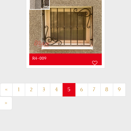
R4-009
(current)
«
1
2
3
4
5
6
7
8
9
»