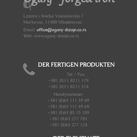
Lazara i Srećka Vuksanovića 7
Markovac, 11400 Mladenovac
Email:
office@oganj-dizajn.co.rs
Web: www.oganj-dizajn.co.rs
DER FERTIGEN PRODUKTEN
Tel / Fax:
+381 (0)11 8211 179
+381 (0)11 8211 314
Handynummer
:
+381 (0)63 111 39 69
+381 (0)63 111 49 69
+381 (0)63 85 15 109
+381 (0)63 277 701
+381 (0)63 277 124