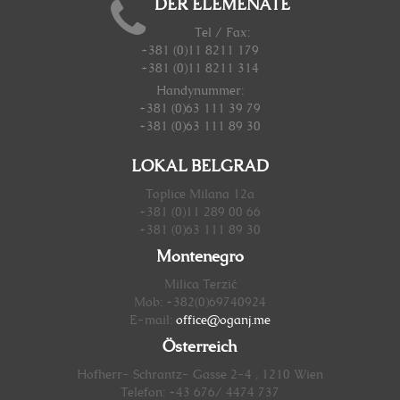
DER ELEMENATE
Tel / Fax:
+381 (0)11 8211 179
+381 (0)11 8211 314
Handynummer
:
+381 (0)63 111 39 79
+381 (0)63 111 89 30
LOKAL BELGRAD
Toplice Milana 12a
+381 (0)11 289 00 66
+381 (0)63 111 89 30
Montenegro
Milica Terzić
Mob: +382(0)69740924
E-mail:
office@oganj.me
Österreich
Hofherr- Schrantz- Gasse 2-4 , 1210 Wien
Telefon: +43 676/ 4474 737