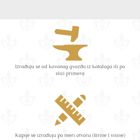
Izrađuju se od kovanog gvozđa iz kataloga ili po
slici primera
Kapije se izrađuju po meri otvora (širine i visine)