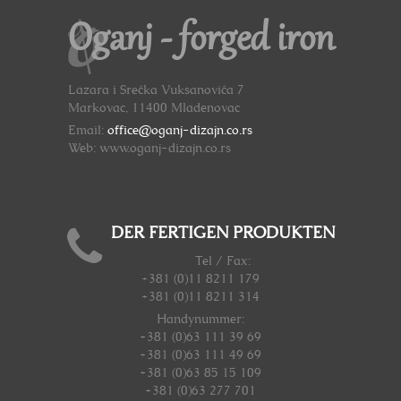
Oganj - forged iron
Lazara i Srećka Vuksanovića 7
Markovac, 11400 Mladenovac
Email:
office@oganj-dizajn.co.rs
Web: www.oganj-dizajn.co.rs
DER FERTIGEN PRODUKTEN
Tel / Fax:
+381 (0)11 8211 179
+381 (0)11 8211 314
Handynummer
:
+381 (0)63 111 39 69
+381 (0)63 111 49 69
+381 (0)63 85 15 109
+381 (0)63 277 701