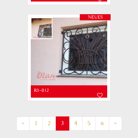
NEUES
R3-012
(current)
«
1
2
3
4
5
6
»