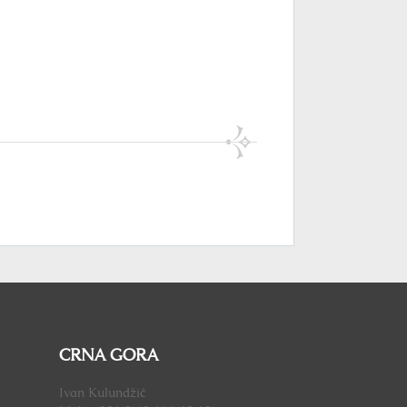
CRNA GORA
Ivan Kulundžić