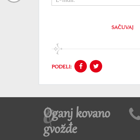
SAČUVAJ
PODELI:
Oganj kovano
gvožđe