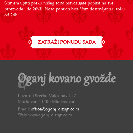
Slanjem upita preko našeg sajta ostvarujete popust na sve
proizvode i do 20%!!! Naša ponuda biće Vam dostavljena u roku
od 24h.
ZATRAŽI PONUDU SADA
Oganj kovano gvožđe
Lazara i Srećka Vuksanovića 7
Markovac, 11400 Mladenovac
Email:
office@oganj-dizajn.co.rs
Web: www.oganj-dizajn.co.rs