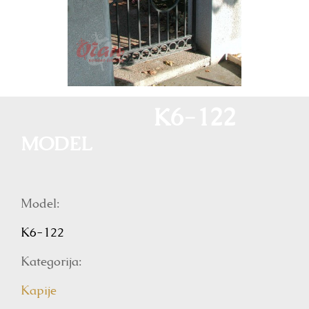
K6-122
MODEL
Model:
K6-122
Kategorija:
Kapije