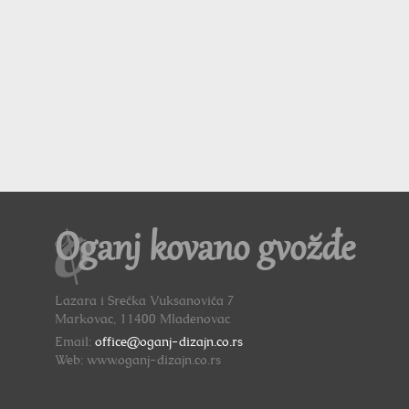
Oganj kovano gvožđe
Lazara i Srećka Vuksanovića 7
Markovac, 11400 Mladenovac
Email:
office@oganj-dizajn.co.rs
Web: www.oganj-dizajn.co.rs