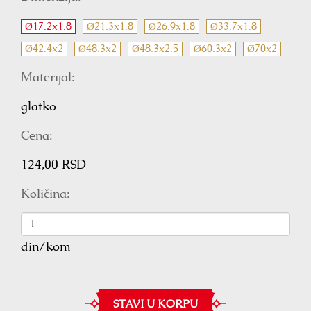
Ø17.2x1.8
Ø21.3x1.8
Ø26.9x1.8
Ø33.7x1.8
Ø42.4x2
Ø48.3x2
Ø48.3x2.5
Ø60.3x2
Ø70x2
Materijal:
glatko
Cena:
124,00 RSD
Količina:
din/kom
STAVI U KORPU