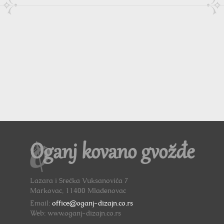
Oganj kovano gvožđe
Lazara i Srećka Vuksanovića 7
Markovac, 11400 Mladenovac
Email:
office@oganj-dizajn.co.rs
Web: www.oganj-dizajn.co.rs