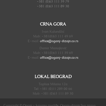
+381 (0)63 111 39 79
+381 (0)63 111 89 30
CRNA GORA
Ivan Kulundžić
Mob: +381(0)63 111 49 69
E-mail:
office@oganj-dizajn.
co.rs
Damir Manojlović
Mob: +381(0)63 111 39 69
E-mail:
office@oganj-dizajn.
co.rs
LOKAL BEOGRAD
Toplice Milana 12a
Tel: +381 (0)11 289 00 66
Mob: +381 (0)63 111 89 30
Copyright © Oganj - kovano gvožđe, Oganj-dizajn.Sva prava