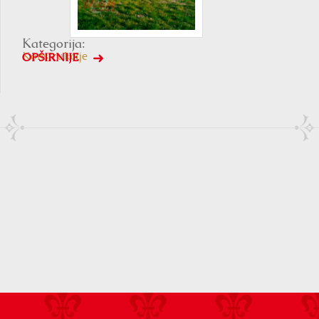
Kategorija:
Konstrukcije
OPŠIRNIJE