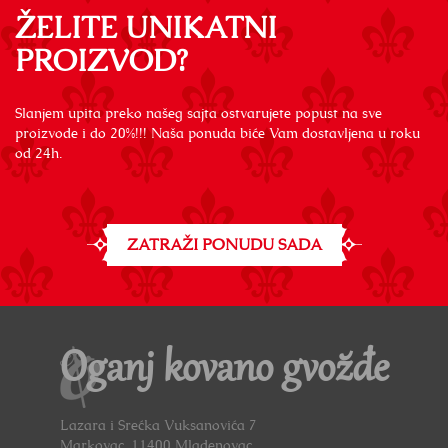
ŽELITE UNIKATNI
PROIZVOD?
Slanjem upita preko našeg sajta ostvarujete popust na sve
proizvode i do 20%!!! Naša ponuda biće Vam dostavljena u roku
od 24h.
ZATRAŽI PONUDU SADA
Oganj kovano gvožđe
Lazara i Srećka Vuksanovića 7
Markovac, 11400 Mladenovac