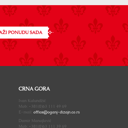
AŽI PONUDU SADA
CRNA GORA
Ivan Kulundžić
Mob: +381(0)63 111 49 69
E-mail:
office@oganj-dizajn.
co.rs
Damir Manojlović
Mob: +381(0)63 111 39 69