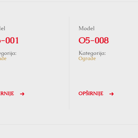
el
Model
-001
O5-008
gorija:
Kategorija:
ade
Ograde
IRNIJE
OPŠIRNIJE