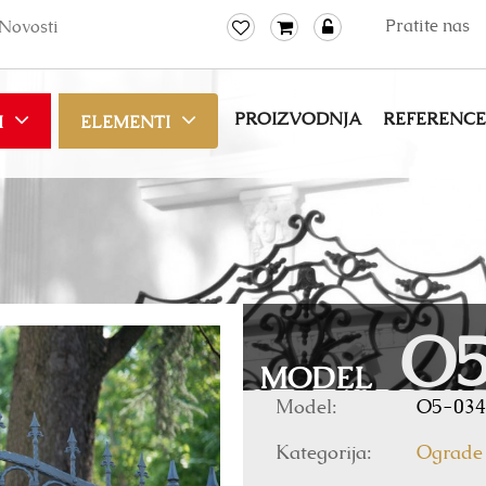
Pratite nas
Novosti
PROIZVODNJA
REFERENCE
I
ELEMENTI
O5
MODEL
Model:
O5-034
Kategorija:
Ograde