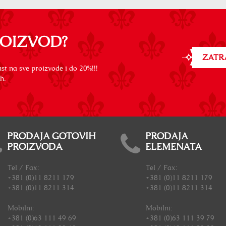
ROIZVOD?
ZATR
st na sve proizvode i do 20%!!!
h.
PRODAJA GOTOVIH
PRODAJA
PROIZVODA
ELEMENATA
Tel / Fax:
Tel / Fax:
+381 (0)11 8211 179
+381 (0)11 8211 179
+381 (0)11 8211 314
+381 (0)11 8211 314
Mobilni:
Mobilni:
+381 (0)63 111 49 69
+381 (0)63 111 39 79