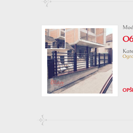
Mod
O6
Kate
Ogr
OPŠ