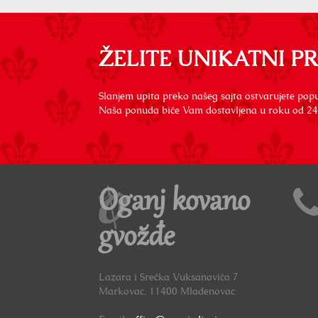
ŽELITE UNIKATNI P
Slanjem upita preko našeg sajta ostvarujete popu
Naša ponuda biće Vam dostavljena u roku od 24
Oganj kovano
gvožđe
Lazara i Srećka Vuksanovića 7
Markovac, 11400 Mladenovac