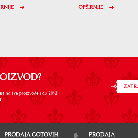
IRNIJE
OPŠIRNIJE
ROIZVOD?
ZATR
st na sve proizvode i do 20%!!!
h.
PRODAJA GOTOVIH
PRODAJA