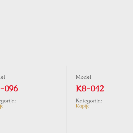
el
Model
-096
K8-042
gorija:
Kategorija:
je
Kapije