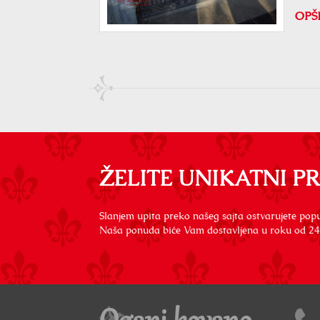
OPŠ
ŽELITE UNIKATNI P
Slanjem upita preko našeg sajta ostvarujete popu
Naša ponuda biće Vam dostavljena u roku od 24