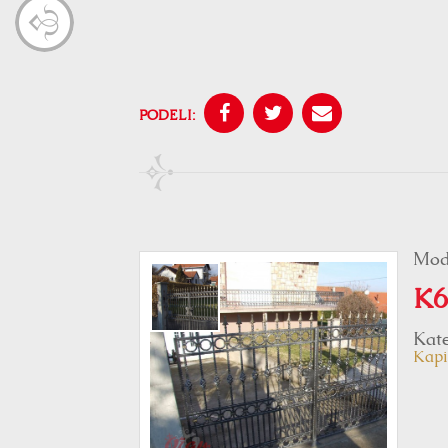
PODELI:
Mod
K6
Kate
Kapi