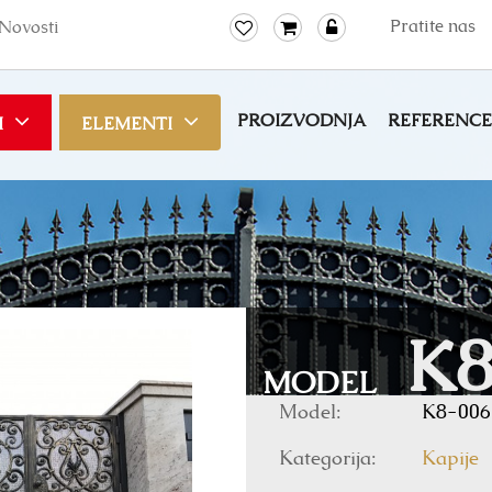
Pratite nas
Novosti
PROIZVODNJA
REFERENCE
I
ELEMENTI
K8
MODEL
Model:
K8-006
Kategorija:
Kapije