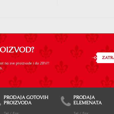
ROIZVOD?
ZATR
st na sve proizvode i do 20%!!!
h.
PRODAJA GOTOVIH
PRODAJA
PROIZVODA
ELEMENATA
Tel / Fax:
Tel / Fax: