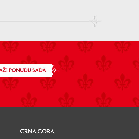
AŽI PONUDU SADA
CRNA GORA