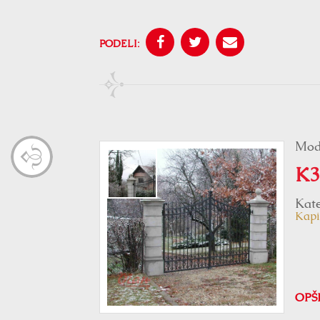
PODELI:
Mod
K3
Kate
Kapi
OPŠ