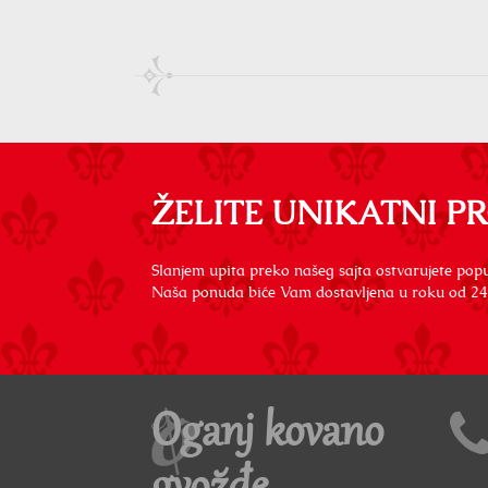
ŽELITE UNIKATNI P
Slanjem upita preko našeg sajta ostvarujete popu
Naša ponuda biće Vam dostavljena u roku od 24
Oganj kovano