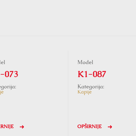
el
Model
-073
K1-087
gorija:
Kategorija:
je
Kapije
IRNIJE
OPŠIRNIJE