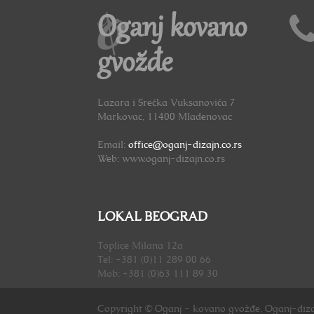
Oganj kovano
gvožđe
Lazara i Srećka Vuksanovića 7
Markovac, 11400 Mladenovac
Email:
office@oganj-dizajn.co.rs
Web: www.oganj-dizajn.co.rs
LOKAL BEOGRAD
Toplice Milana 12a
Tel: +381 (0)11 289 00 66
Mob: +381 (0)63 111 89 30
Copyright © Oganj - kovano gvožđe, Oganj-diza