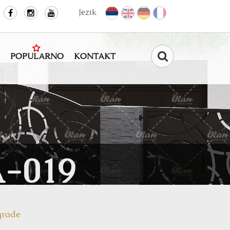
Jezik
POPULARNO
KONTAKT
Pretraga
-019
9
rade