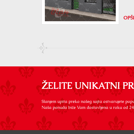
OPŠ
ŽELITE UNIKATNI P
Slanjem upita preko našeg sajta ostvarujete popu
Naša ponuda biće Vam dostavljena u roku od 24