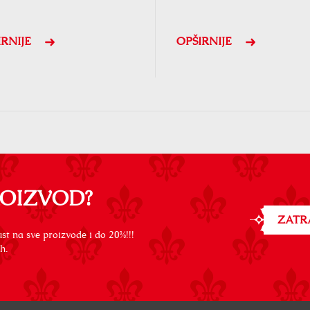
IRNIJE
OPŠIRNIJE
ROIZVOD?
ZATR
st na sve proizvode i do 20%!!!
h.