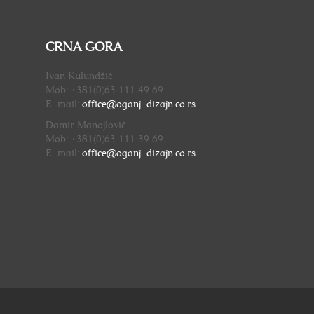
CRNA GORA
Ivan Kulundžić
Mob: +381(0)63 111 49 69
E-mail:
office@oganj-dizajn.
co.rs
Damir Manojlović
Mob: +381(0)63 111 39 69
E-mail:
office@oganj-dizajn.
co.rs