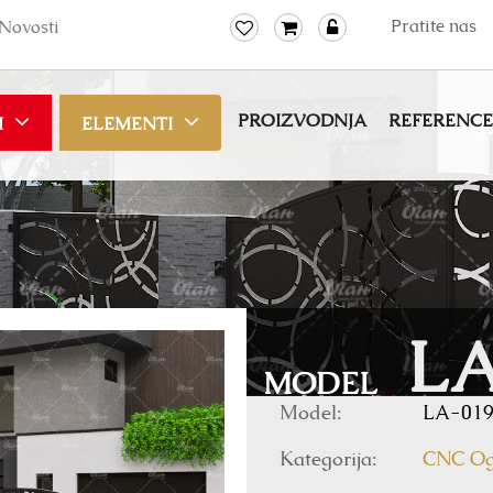
Pratite nas
Novosti
PROIZVODNJA
REFERENCE
I
ELEMENTI
LA
MODEL
Model:
LA-01
Kategorija:
CNC Og