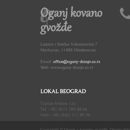
Oganj kovano
gvožđe
Lazara i Srećka Vuksanovića 7
Markovac, 11400 Mladenovac
Email:
office@oganj-dizajn.co.rs
Web: www.oganj-dizajn.co.rs
LOKAL BEOGRAD
Toplice Milana 12a
Tel: +381 (0)11 289 00 66
Mob: +381 (0)63 111 89 30
Copyright © Oganj - kovano gvožđe, Oganj-diza