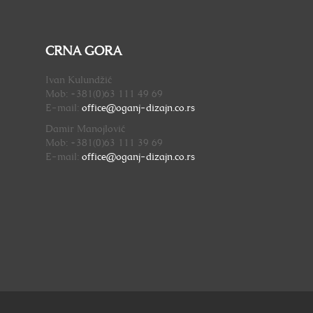
CRNA GORA
Ivan Kulundžić
Mob: +381(0)63 111 49 69
E-mail:
office@oganj-dizajn.
co.rs
Damir Manojlović
Mob: +381(0)63 111 39 69
E-mail:
office@oganj-dizajn.
co.rs