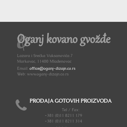
Oganj kovano gvožđe
Lazara i Srećka Vuksanovića 7
Markovac, 11400 Mladenovac
Email:
office@oganj-dizajn.co.rs
Web: www.oganj-dizajn.co.rs
PRODAJA GOTOVIH PROIZVODA
Tel / Fax:
+381 (0)11 8211 179
+381 (0)11 8211 314