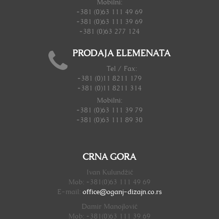
Mobilni:
+381 (0)63 111 49 69
+381 (0)63 111 39 69
+381 (0)63 277 124
PRODAJA ELEMENATA
Tel / Fax:
+381 (0)11 8211 179
+381 (0)11 8211 314
Mobilni:
+381 (0)63 111 39 79
+381 (0)63 111 89 30
CRNA GORA
Ivan Kulundžić
Mob: +381(0)63 111 49 69
E-mail:
office@oganj-dizajn.
co.rs
Damir Manojlović
Mob: +381(0)63 111 39 69