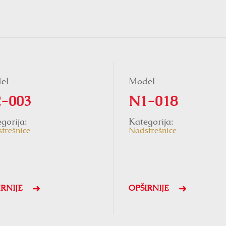
el
Model
-003
N1-018
gorija:
Kategorija:
trešnice
Nadstrešnice
IRNIJE
OPŠIRNIJE