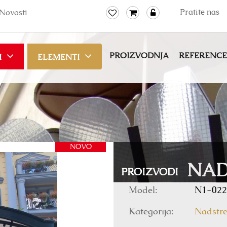
Pratite nas
Novosti
PROIZVODNJA
REFERENCE
I
ELEMENTI
NOVO
NAD
PROIZVODI
Model:
N1-022
Kategorija:
Nadstre