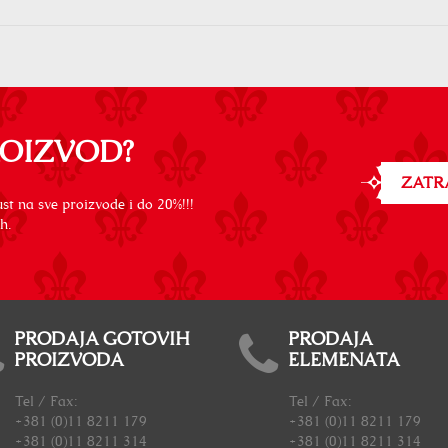
ROIZVOD?
ZATR
st na sve proizvode i do 20%!!!
h.
PRODAJA GOTOVIH
PRODAJA
PROIZVODA
ELEMENATA
Tel / Fax:
Tel / Fax:
+381 (0)11 8211 179
+381 (0)11 8211 179
+381 (0)11 8211 314
+381 (0)11 8211 314