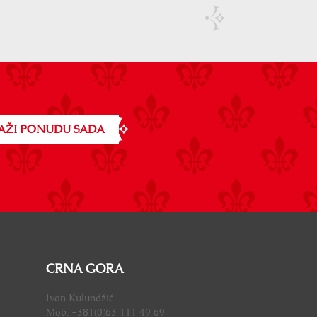
AŽI PONUDU SADA
CRNA GORA
Ivan Kulundžić
Mob: +381(0)63 111 49 69