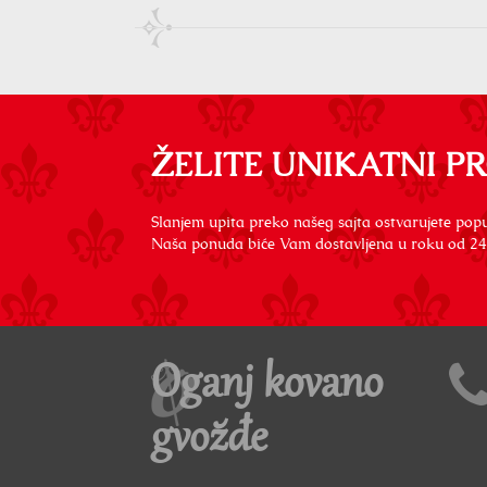
ŽELITE UNIKATNI P
Slanjem upita preko našeg sajta ostvarujete popu
Naša ponuda biće Vam dostavljena u roku od 24
Oganj kovano
gvožđe