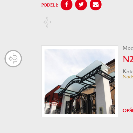
PODELI:
Mod
N2
Kate
Nads
OPŠ