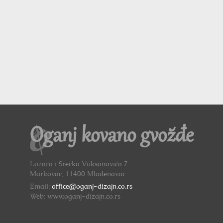
Oganj kovano gvožđe
Lazara i Srećka Vuksanovića 7
Markovac, 11400 Mladenovac
Email:
office@oganj-dizajn.co.rs
Web: www.oganj-dizajn.co.rs