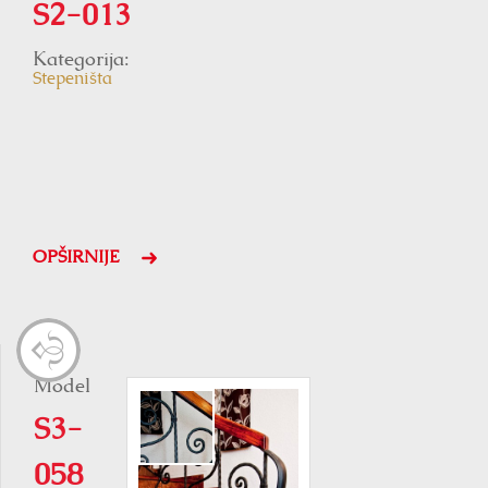
S2-013
Kategorija:
Stepeništa
OPŠIRNIJE
Model
S3-
058