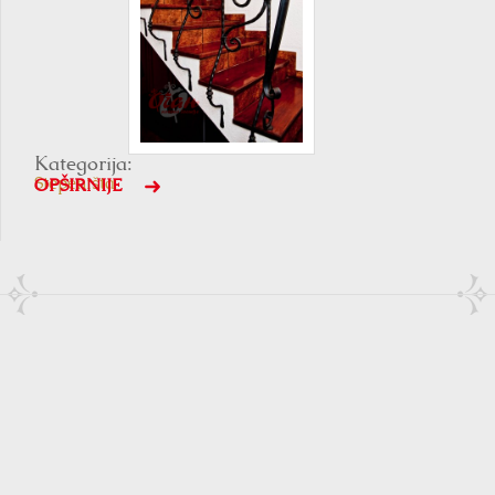
Kategorija:
Stepeništa
OPŠIRNIJE