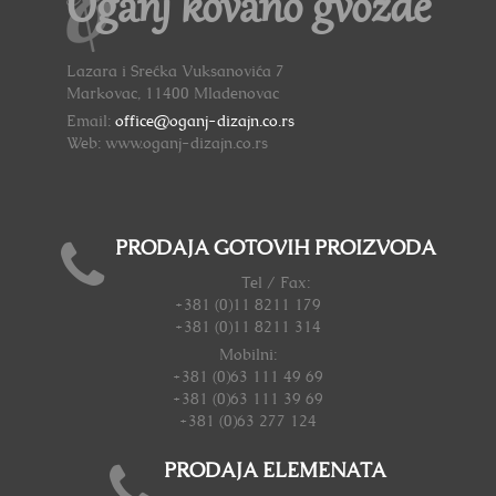
Oganj kovano gvožđe
Lazara i Srećka Vuksanovića 7
Markovac, 11400 Mladenovac
Email:
office@oganj-dizajn.co.rs
Web: www.oganj-dizajn.co.rs
PRODAJA GOTOVIH PROIZVODA
Tel / Fax:
+381 (0)11 8211 179
+381 (0)11 8211 314
Mobilni:
+381 (0)63 111 49 69
+381 (0)63 111 39 69
+381 (0)63 277 124
PRODAJA ELEMENATA