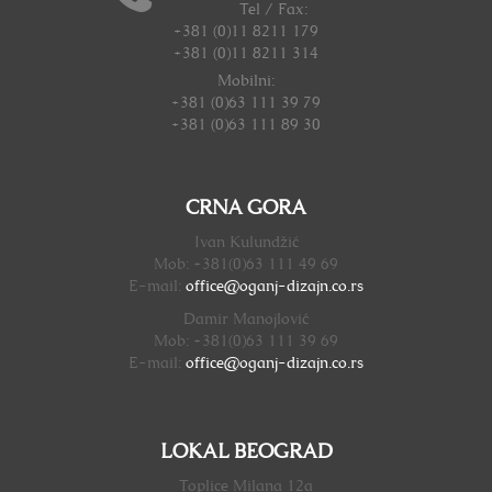
Tel / Fax:
+381 (0)11 8211 179
+381 (0)11 8211 314
Mobilni:
+381 (0)63 111 39 79
+381 (0)63 111 89 30
CRNA GORA
Ivan Kulundžić
Mob: +381(0)63 111 49 69
E-mail:
office@oganj-dizajn.
co.rs
Damir Manojlović
Mob: +381(0)63 111 39 69
E-mail:
office@oganj-dizajn.
co.rs
LOKAL BEOGRAD
Toplice Milana 12a