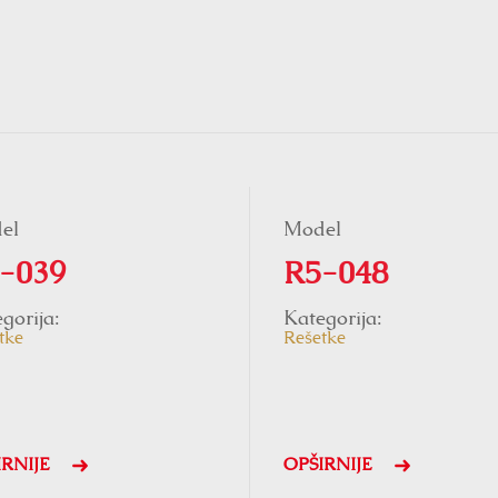
el
Model
-039
R5-048
gorija:
Kategorija:
tke
Rešetke
IRNIJE
OPŠIRNIJE