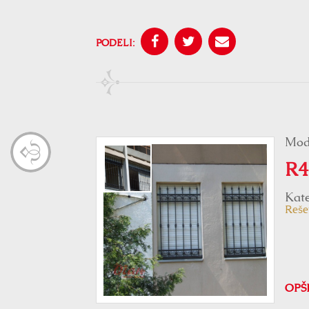
PODELI:
Mod
R4
Kate
Reše
OPŠ