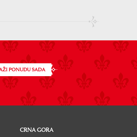
AŽI PONUDU SADA
CRNA GORA