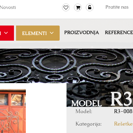
Pratite nas
Novosti
PROIZVODNJA
REFERENCE
I
ELEMENTI
R3
MODEL
Model:
R3-008
Kategorija:
Rešetke