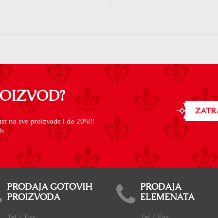
ROIZVOD?
ZATR
st na sve proizvode i do 20%!!!
h.
PRODAJA GOTOVIH
PRODAJA
PROIZVODA
ELEMENATA
Tel / Fax:
Tel / Fax: