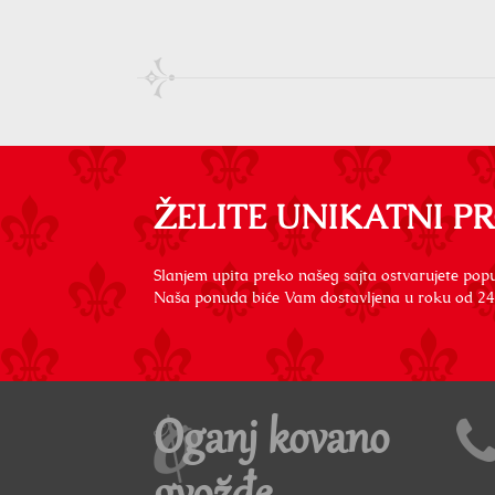
ŽELITE UNIKATNI P
Slanjem upita preko našeg sajta ostvarujete popu
Naša ponuda biće Vam dostavljena u roku od 24
Oganj kovano