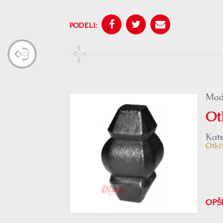
PODELI:
Mod
Ot
Kate
Otki
OPŠ