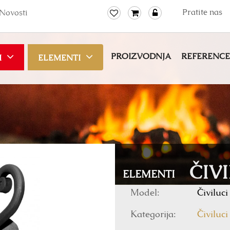
Pratite nas
Novosti
PROIZVODNJA
REFERENCE
I
ELEMENTI
ČIV
ELEMENTI
Model:
Čiviluci
Kategorija:
Čiviluci