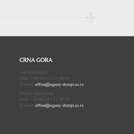
CRNA GORA
Ivan Kulundžić
Mob: +381(0)63 111 49 69
E-mail:
office@oganj-dizajn.
co.rs
Damir Manojlović
Mob: +381(0)63 111 39 69
E-mail:
office@oganj-dizajn.
co.rs