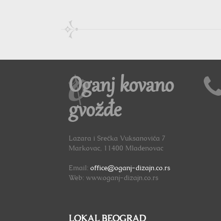
Oganj kovano
gvožđe
Lazara i Srećka Vuksanovića 7
Markovac, 11400 Mladenovac
Email:
office@oganj-dizajn.co.rs
Web: www.oganj-dizajn.co.rs
LOKAL BEOGRAD