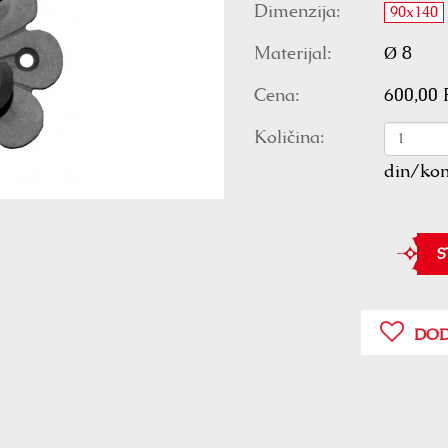
Dimenzija:
90x140
Materijal:
Ø 8
Cena:
600,00
Količina:
din/ko
S
DOD