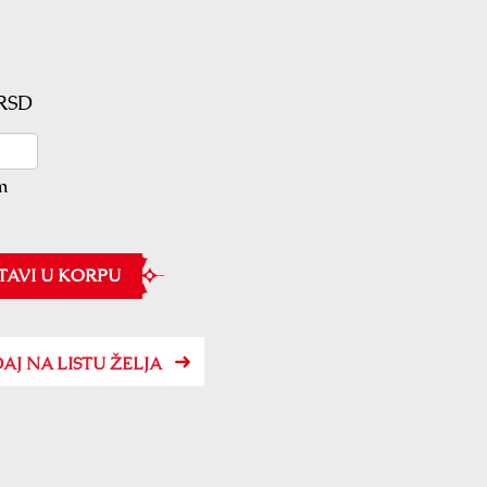
 RSD
m
TAVI U KORPU
AJ NA LISTU ŽELJA