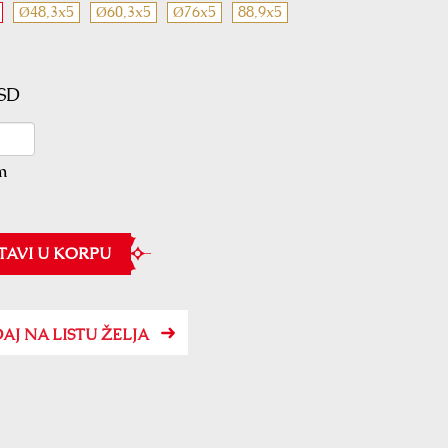
Ø48,3x5
Ø60,3x5
Ø76x5
88,9x5
RSD
m
TAVI U KORPU
AJ NA LISTU ŽELJA