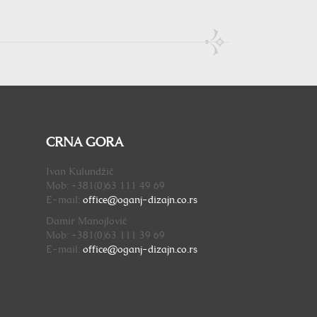
CRNA GORA
Ivan Kulundžić
Mob: +381(0)63 111 49 69
E-mail:
office@oganj-dizajn.
co.rs
Damir Manojlović
Mob: +381(0)63 111 39 69
E-mail:
office@oganj-dizajn.
co.rs