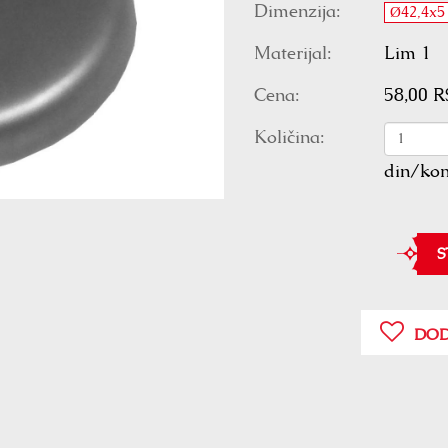
Dimenzija:
Ø42,4x5
Materijal:
Lim 1
Cena:
58,00 
Količina:
din/ko
S
DOD