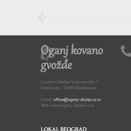
Oganj kovano
gvožđe
Lazara i Srećka Vuksanovića 7
Markovac, 11400 Mladenovac
Email:
office@oganj-dizajn.co.rs
Web: www.oganj-dizajn.co.rs
LOKAL BEOGRAD