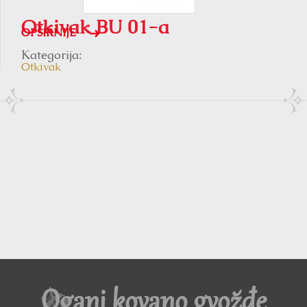
Otkivak BU 01-a
OPŠIRNIJE
Kategorija:
Otkivak
Oganj kovano gvožđe