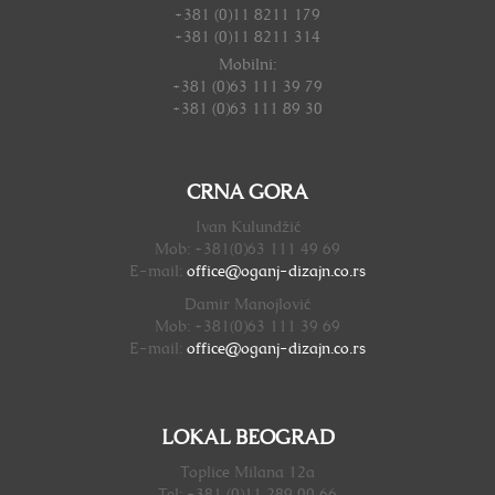
+381 (0)11 8211 179
+381 (0)11 8211 314
Mobilni:
+381 (0)63 111 39 79
+381 (0)63 111 89 30
CRNA GORA
Ivan Kulundžić
Mob: +381(0)63 111 49 69
E-mail:
office@oganj-dizajn.
co.rs
Damir Manojlović
Mob: +381(0)63 111 39 69
E-mail:
office@oganj-dizajn.
co.rs
LOKAL BEOGRAD
Toplice Milana 12a
Tel: +381 (0)11 289 00 66