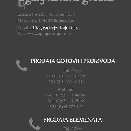
Lazara i Srećka Vuksanovića 7
Markovac, 11400 Mladenovac
Email:
office@oganj-dizajn.co.rs
Web: www.oganj-dizajn.co.rs
PRODAJA GOTOVIH PROIZVODA
Tel / Fax:
+381 (0)11 8211 179
+381 (0)11 8211 314
Mobilni:
+381 (0)63 111 49 69
+381 (0)63 111 39 69
+381 (0)63 277 124
PRODAJA ELEMENATA
Tel / Fax: