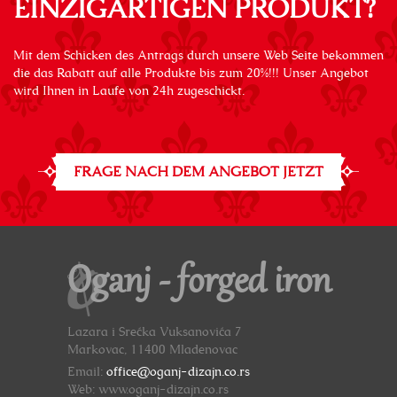
EINZIGARTIGEN PRODUKT?
Mit dem Schicken des Antrags durch unsere Web Seite bekommen
die das Rabatt auf alle Produkte bis zum 20%!!! Unser Angebot
wird Ihnen in Laufe von 24h zugeschickt.
FRAGE NACH DEM ANGEBOT JETZT
Oganj - forged iron
Lazara i Srećka Vuksanovića 7
Markovac, 11400 Mladenovac
Email:
office@oganj-dizajn.co.rs
Web: www.oganj-dizajn.co.rs