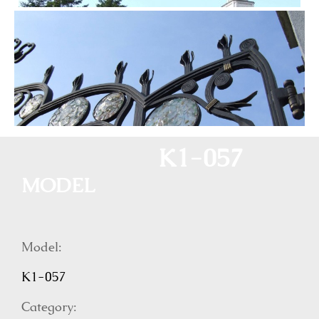
K1-057
MODEL
Model:
K1-057
Category: