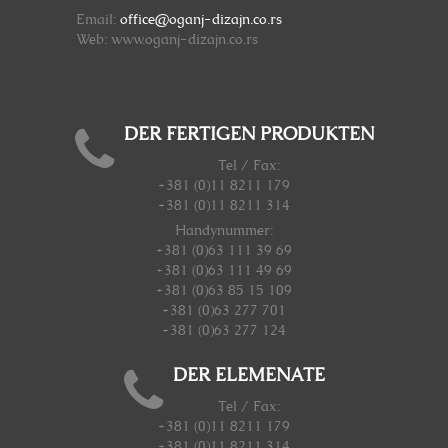
Email:
office@oganj-dizajn.co.rs
Web: www.oganj-dizajn.co.rs
DER FERTIGEN PRODUKTEN
Tel / Fax:
+381 (0)11 8211 179
+381 (0)11 8211 314
Handynummer
:
+381 (0)63 111 39 69
+381 (0)63 111 49 69
+381 (0)63 85 15 109
+381 (0)63 277 701
+381 (0)63 277 124
DER ELEMENATE
Tel / Fax:
+381 (0)11 8211 179
+381 (0)11 8211 314