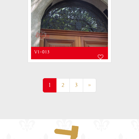
V1-013
(current)
1
2
3
»