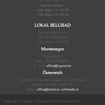
Handynummer
:
+381 (0)63 111 39 79
+381 (0)63 111 89 30
LOKAL BELGRAD
Toplice Milana 12a
+381 (0)11 289 00 66
+381 (0)63 111 89 30
Montenegro
Milica Terzić
Mob: +382(0)69740924
E-mail:
office@oganj.me
Österreich
Hofherr- Schrantz- Gasse 2-4 , 1210 Wien
Telefon: +43 676/ 4474 737
Email:
office@amboss-schmiede.at
Copyright © Oganj - forged iron.All right reserved