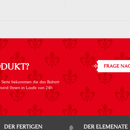
ODUKT?
FRAGE NAC
 Seite bekommen die das Rabatt
 wird Ihnen in Laufe von 24h
DER FERTIGEN
DER ELEMENATE