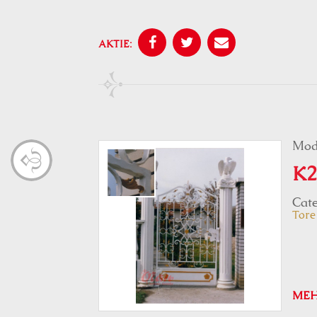
AKTIE:
Mod
K2
Cate
Tore
ME