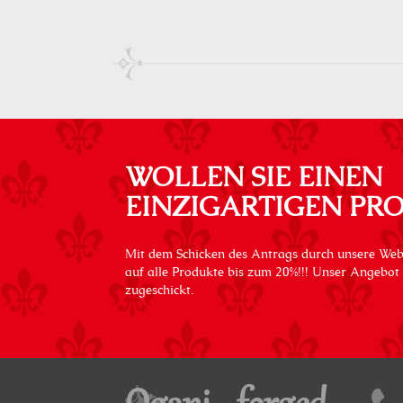
WOLLEN SIE EINEN
EINZIGARTIGEN PR
Mit dem Schicken des Antrags durch unsere Web
auf alle Produkte bis zum 20%!!! Unser Angebot
zugeschickt.