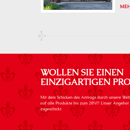
ME
WOLLEN SIE EINEN
EINZIGARTIGEN PR
Mit dem Schicken des Antrags durch unsere Web
auf alle Produkte bis zum 20%!!! Unser Angebot
zugeschickt.