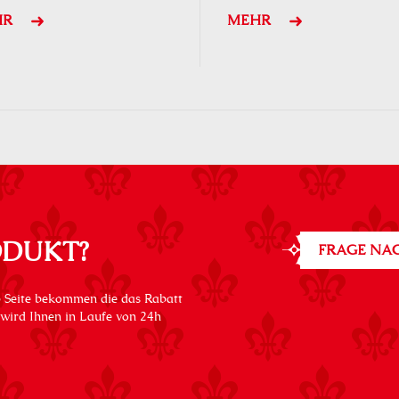
HR
MEHR
ODUKT?
FRAGE NAC
 Seite bekommen die das Rabatt
 wird Ihnen in Laufe von 24h