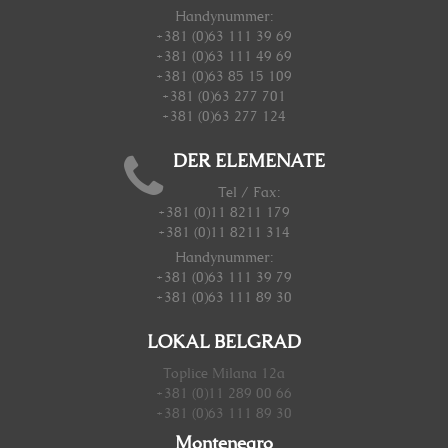
Handynummer
:
+381 (0)63 111 39 69
+381 (0)63 111 49 69
+381 (0)63 85 15 109
+381 (0)63 277 701
+381 (0)63 277 124
DER ELEMENATE
Tel / Fax:
+381 (0)11 8211 179
+381 (0)11 8211 314
Handynummer
:
+381 (0)63 111 39 79
+381 (0)63 111 89 30
LOKAL BELGRAD
Toplice Milana 12a
+381 (0)11 289 00 66
+381 (0)63 111 89 30
Montenegro