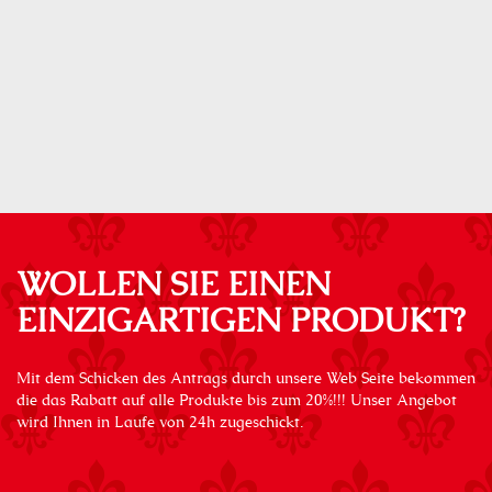
WOLLEN SIE EINEN
EINZIGARTIGEN PRODUKT?
Mit dem Schicken des Antrags durch unsere Web Seite bekommen
die das Rabatt auf alle Produkte bis zum 20%!!! Unser Angebot
wird Ihnen in Laufe von 24h zugeschickt.