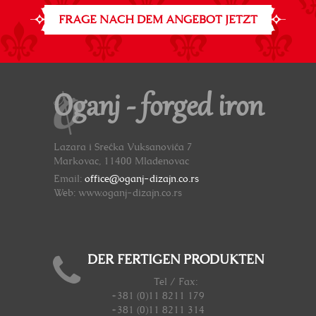
FRAGE NACH DEM ANGEBOT JETZT
Oganj - forged iron
Lazara i Srećka Vuksanovića 7
Markovac, 11400 Mladenovac
Email:
office@oganj-dizajn.co.rs
Web: www.oganj-dizajn.co.rs
DER FERTIGEN PRODUKTEN
Tel / Fax:
+381 (0)11 8211 179
+381 (0)11 8211 314