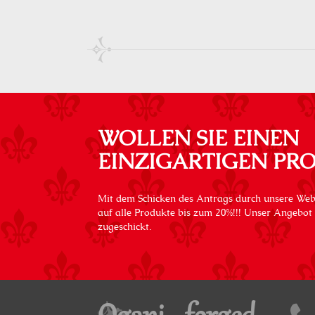
WOLLEN SIE EINEN
EINZIGARTIGEN PR
Mit dem Schicken des Antrags durch unsere Web
auf alle Produkte bis zum 20%!!! Unser Angebot
zugeschickt.