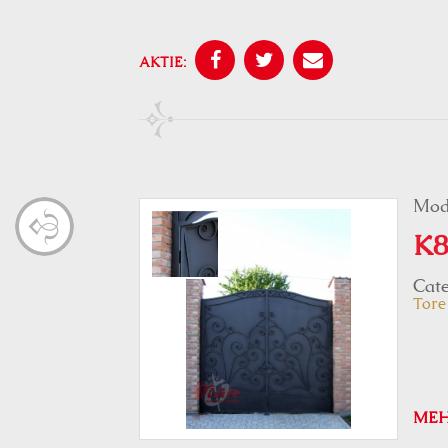
AKTIE:
Mod
K8
Cate
Tore
ME