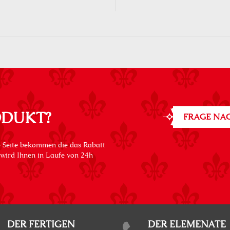
ODUKT?
FRAGE NAC
 Seite bekommen die das Rabatt
 wird Ihnen in Laufe von 24h
DER FERTIGEN
DER ELEMENATE