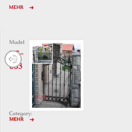
MEHR
Model
K5-
063
Category:
Tore
MEHR