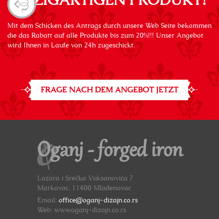
EINZIGARTIGEN PRODUKT?
Mit dem Schicken des Antrags durch unsere Web Seite bekommen
die das Rabatt auf alle Produkte bis zum 20%!!! Unser Angebot
wird Ihnen in Laufe von 24h zugeschickt.
FRAGE NACH DEM ANGEBOT JETZT
Oganj - forged iron
Lazara i Srećka Vuksanovića 7
Markovac, 11400 Mladenovac
Email:
office@oganj-dizajn.co.rs
Web: www.oganj-dizajn.co.rs