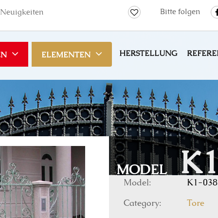
Bitte folgen
Neuigkeiten
HERSTELLUNG
REFERE
EN
ELEMENTEN
K1
MODEL
Model:
K1-038
Category:
Tore