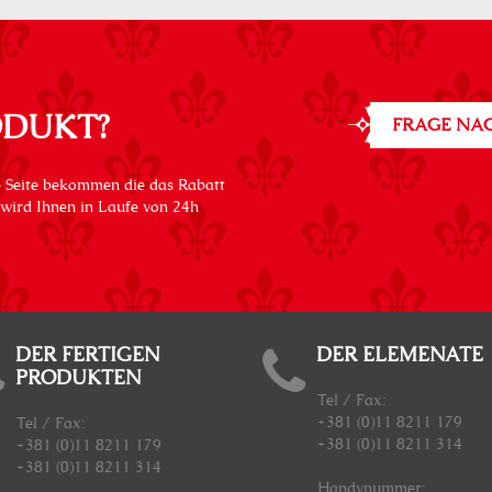
ODUKT?
FRAGE NAC
 Seite bekommen die das Rabatt
 wird Ihnen in Laufe von 24h
DER FERTIGEN
DER ELEMENATE
PRODUKTEN
Tel / Fax:
+381 (0)11 8211 179
Tel / Fax:
+381 (0)11 8211 314
+381 (0)11 8211 179
+381 (0)11 8211 314
Handynummer
: