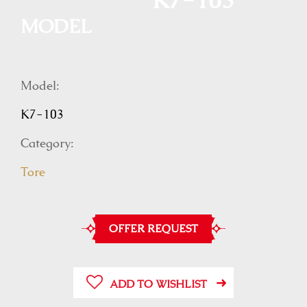
K7-103
MODEL
Model:
K7-103
Category:
Tore
OFFER REQUEST
ADD TO WISHLIST