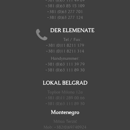
+381 (0)63 111 49 69
+381 (0)63 85 15 109
+381 (0)63 277 701
+381 (0)63 277 124
DER ELEMENATE
Tel / Fax:
+381 (0)11 8211 179
+381 (0)11 8211 314
Handynummer
:
+381 (0)63 111 39 79
+381 (0)63 111 89 30
LOKAL BELGRAD
Toplice Milana 12a
+381 (0)11 289 00 66
+381 (0)63 111 89 30
Montenegro
Milica Terzić
Mob: +382(0)69740924