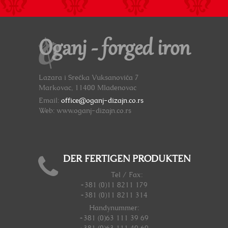
Oganj - forged iron
Lazara i Srećka Vuksanovića 7
Markovac, 11400 Mladenovac
Email:
office@oganj-dizajn.co.rs
Web: www.oganj-dizajn.co.rs
DER FERTIGEN PRODUKTEN
Tel / Fax:
+381 (0)11 8211 179
+381 (0)11 8211 314
Handynummer
:
+381 (0)63 111 39 69