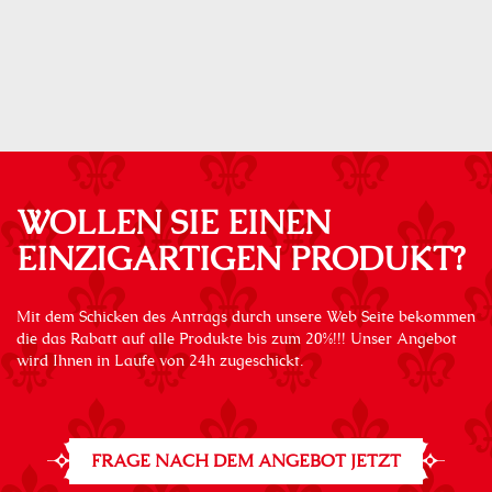
WOLLEN SIE EINEN
EINZIGARTIGEN PRODUKT?
Mit dem Schicken des Antrags durch unsere Web Seite bekommen
die das Rabatt auf alle Produkte bis zum 20%!!! Unser Angebot
wird Ihnen in Laufe von 24h zugeschickt.
FRAGE NACH DEM ANGEBOT JETZT