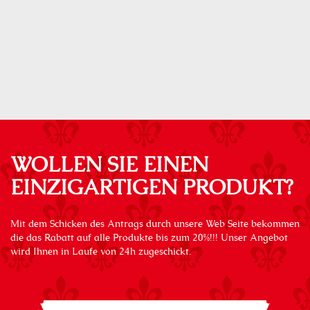
WOLLEN SIE EINEN
EINZIGARTIGEN PRODUKT?
Mit dem Schicken des Antrags durch unsere Web Seite bekommen
die das Rabatt auf alle Produkte bis zum 20%!!! Unser Angebot
wird Ihnen in Laufe von 24h zugeschickt.