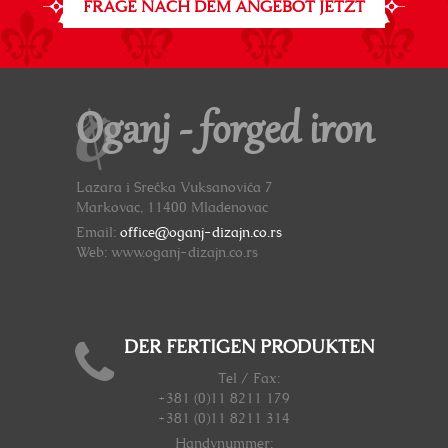
FRAGE NACH DEM ANGEBOT JETZT
Oganj - forged iron
Lazara i Srećka Vuksanovića 7
Markovac, 11400 Mladenovac
Email:
office@oganj-dizajn.co.rs
Web: www.oganj-dizajn.co.rs
DER FERTIGEN PRODUKTEN
Tel / Fax:
+381 (0)11 8211 179
+381 (0)11 8211 314
Handynummer
: