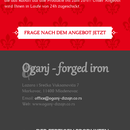
die das Rabatt auf alle Produkte bis zum 20%!!! Unser Angebot
wird Ihnen in Laufe von 24h zugeschickt.
FRAGE NACH DEM ANGEBOT JETZT
Oganj - forged iron
Lazara i Srećka Vuksanovića 7
Markovac, 11400 Mladenovac
Email:
office@oganj-dizajn.co.rs
Web: www.oganj-dizajn.co.rs