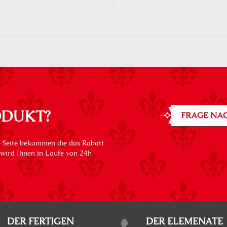
ODUKT?
FRAGE NAC
 Seite bekommen die das Rabatt
 wird Ihnen in Laufe von 24h
DER FERTIGEN
DER ELEMENATE