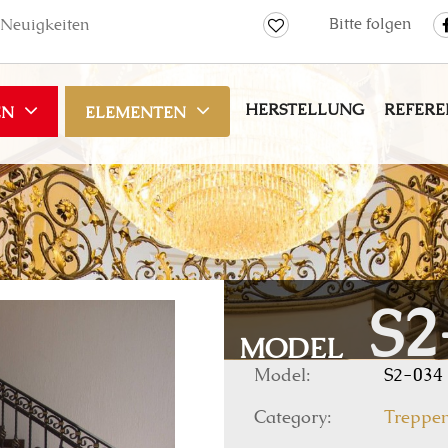
Bitte folgen
Neuigkeiten
HERSTELLUNG
REFERE
EN
ELEMENTEN
S2
MODEL
Model:
S2-034
Category:
Treppe