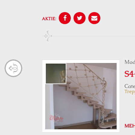
AKTIE:
Mod
S4
Cate
Trep
ME