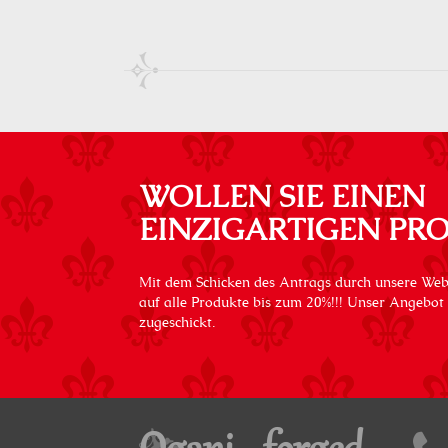
WOLLEN SIE EINEN
EINZIGARTIGEN PR
Mit dem Schicken des Antrags durch unsere Web
auf alle Produkte bis zum 20%!!! Unser Angebot
zugeschickt.