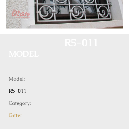
R5-011
MODEL
Model:
R5-011
Category:
Gitter