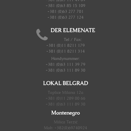
+381 (0)63 85 15 109
+381 (0)63 277 701
+381 (0)63 277 124
DER ELEMENATE
Tel / Fax:
+381 (0)11 8211 179
+381 (0)11 8211 314
Handynummer
:
+381 (0)63 111 39 79
+381 (0)63 111 89 30
LOKAL BELGRAD
Toplice Milana 12a
+381 (0)11 289 00 66
+381 (0)63 111 89 30
Montenegro
Milica Terzić
Mob: +382(0)69740924