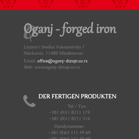
Oganj - forged iron
Lazara i Srećka Vuksanovića 7
Markovac, 11400 Mladenovac
Email:
office@oganj-dizajn.co.rs
Web: www.oganj-dizajn.co.rs
DER FERTIGEN PRODUKTEN
Tel / Fax:
+381 (0)11 8211 179
+381 (0)11 8211 314
Handynummer
:
+381 (0)63 111 39 69
+381 (0)63 111 49 69