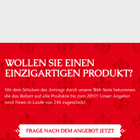
WOLLEN SIE EINEN
EINZIGARTIGEN PRODUKT?
Mit dem Schicken des Antrags durch unsere Web Seite bekommen
die das Rabatt auf alle Produkte bis zum 20%!!! Unser Angebot
wird Ihnen in Laufe von 24h zugeschickt.
FRAGE NACH DEM ANGEBOT JETZT